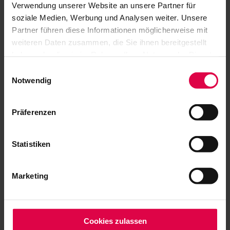
capacity of almost 5,000 music fans for the first
Verwendung unserer Website an unsere Partner für
soziale Medien, Werbung und Analysen weiter. Unsere
time. Artists include James Brown, Katie Melua,
Partner führen diese Informationen möglicherweise mit
and Till Brönner.
weiteren Daten zusammen, die Sie ihnen bereitgestellt
haben oder die sie im Rahmen Ihrer Nutzung der Dienste
gesammelt haben.
Einwilligungsauswahl
Notwendig
Präferenzen
Statistiken
Marketing
Cookies zulassen